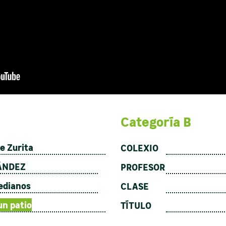
Categoría B
e Zurita
COLEXIO
ÁNDEZ
PROFESOR
edianos
CLASE
un patio
TÍTULO