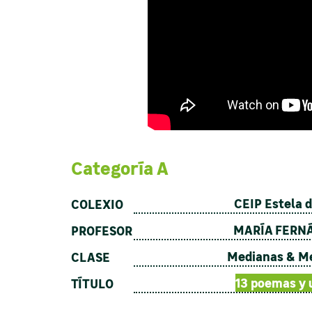
Categoría A
CEIP Estela d
COLEXIO
MARÍA FERN
PROFESOR
Medianas & M
CLASE
13 poemas y 
TÍTULO