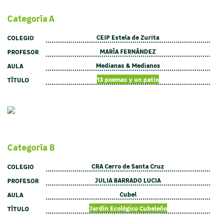
Categoría A
CEIP Estela de Zurita
COLEGIO
MARÍA FERNÁNDEZ
PROFESOR
Medianas & Medianos
AULA
13 poemas y un patio
TÍTULO
Categoría B
CRA Cerro de Santa Cruz
COLEGIO
JULIA BARRADO LUCIA
PROFESOR
Cubel
AULA
Jardín Ecológico Cubeleño
TÍTULO