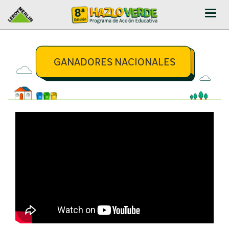
Abrir
-
Cerr
Men
GANADORES NACIONALES